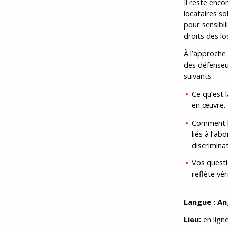
Il reste enc
locataires s
pour sensibil
droits des l
À l’approche
des défenseu
suivants :
Ce qu’est 
en œuvre.
Comment la
liés à l’ab
discriminat
Vos questi
reflète vé
Langue : An
Lieu:
en lign