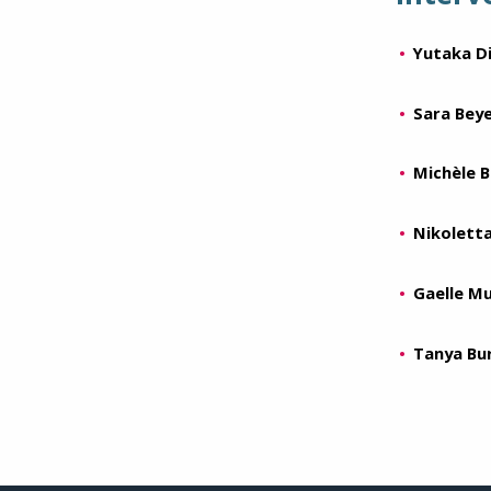
Yutaka D
Sara Beye
Michèle B
Nikoletta
Gaelle M
Tanya Bu