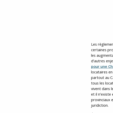
Les règlement
certaines pro
les augmentat
d’autres enj
pour une Ch
locataires en
partout au Ca
tous les loca
vivent dans l
et il n’exis
provinciaux e
juridiction.