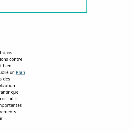
et dans
tions contre
t bien
ublié un
Plan
ns des
lication
rantir que
oit où ils
importantes
rnements
ur