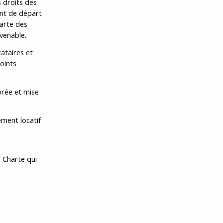
 droits des
int de départ
harte des
nvenable.
ataires et
oints
orée et mise
ment locatif
 Charte qui