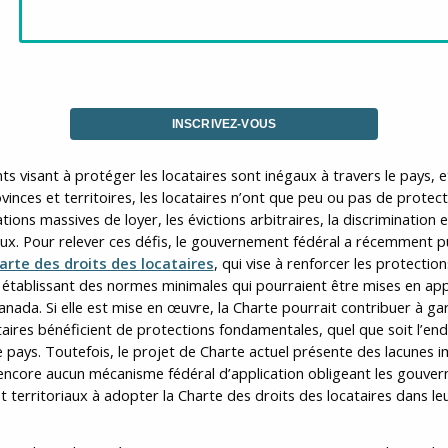
INSCRIVEZ-VOUS
s visant à protéger les locataires sont inégaux à travers le pays, 
vinces et territoires, les locataires n’ont que peu ou pas de protec
ions massives de loyer, les évictions arbitraires, la discrimination e
eux. Pour relever ces défis, le gouvernement fédéral a récemment p
arte des droits des locataires
, qui vise à renforcer les protectio
 établissant des normes minimales qui pourraient être mises en app
nada. Si elle est mise en œuvre, la Charte pourrait contribuer à ga
taires bénéficient de protections fondamentales, quel que soit l’endr
e pays. Toutefois, le projet de Charte actuel présente des lacunes 
te encore aucun mécanisme fédéral d’application obligeant les gouve
t territoriaux à adopter la Charte des droits des locataires dans le