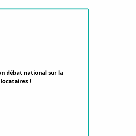
il
y
vince /
n débat national sur la
ritory
locataires !
ase click to
firm: